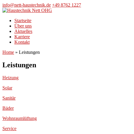
Skip
info@nett-haustechnik.de
+49 8762 1227
to
content
Startseite
Über uns
Aktuelles
Karriere
Kontakt
Home
»
Leistungen
Leistungen
Heizung
Solar
Sanitär
Bäder
Wohnraumlüftung
Service