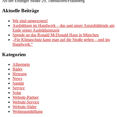
An der Erdinger Straße 29, Tittenkofen/Fraunberg
Aktuelle Beiträge
Wir sind umgezogen!
Ausbildung im Handwerk – das sagt unser Auszubildende am
Ende seiner Ausbildungszeit
Spende an das Ronald McDonald Haus in München
„Für Klimaschutz kann man auf die Straße gehen – und ins
Handwerk.“
Kategorien
Allgemein
Bäder
Heizung
News
Sanitär
Service
Solar
Website-Partner
Website-Service
Website-Slider
Wohnraumlüftung