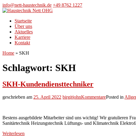
Skip
info@nett-haustechnik.de
+49 8762 1227
to
content
Startseite
Über uns
Aktuelles
Karriere
Kontakt
Home
»
SKH
Schlagwort:
SKH
SKH-Kundendiensttechniker
geschrieben am
25. April 2022
birgitjohn
Kommentare
Posted in
Allge
Bestens ausgebildete Mitarbeiter sind uns wichtig! Wir gratulieren 
Sanitärtechnik Heizungstechnik Lüftungs- und Klimatechnik Elektrof
Weiterlesen