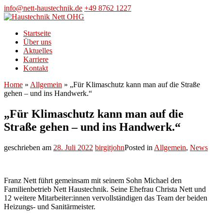
Skip
info@nett-haustechnik.de
+49 8762 1227
to
content
Startseite
Über uns
Aktuelles
Karriere
Kontakt
Home
»
Allgemein
»
„Für Klimaschutz kann man auf die Straße
gehen – und ins Handwerk.“
„Für Klimaschutz kann man auf die
Straße gehen – und ins Handwerk.“
geschrieben am
28. Juli 2022
birgitjohn
Posted in
Allgemein
,
News
Franz Nett führt gemeinsam mit seinem Sohn Michael den
Familienbetrieb Nett Haustechnik. Seine Ehefrau Christa Nett und
12 weitere Mitarbeiter:innen vervollständigen das Team der beiden
Heizungs- und Sanitärmeister.