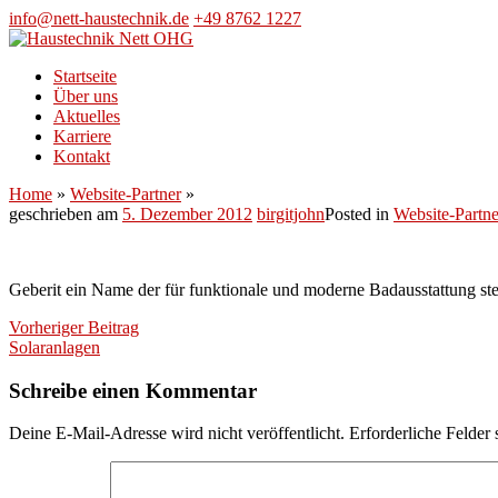
Skip
info@nett-haustechnik.de
+49 8762 1227
to
content
Startseite
Über uns
Aktuelles
Karriere
Kontakt
Home
»
Website-Partner
»
geschrieben am
5. Dezember 2012
birgitjohn
Posted in
Website-Partne
Geberit ein Name der für funktionale und moderne Badausstattung ste
Beitragsnavigation
Vorheriger Beitrag
Solaranlagen
Schreibe einen Kommentar
Deine E-Mail-Adresse wird nicht veröffentlicht.
Erforderliche Felder 